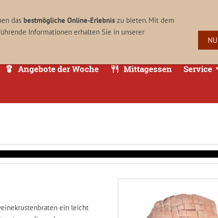
06373 / 9333
Rathausstr. 11, 66914 Waldmohr
nen das
bestmögliche Online-Erlebnis
zu bieten. Mit dem
führende Informationen erhalten Sie in unserer
NU
Angebote der Woche
Mittagessen
Service
einekrustenbraten ein leicht