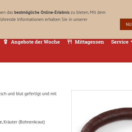
06373 / 9333
Rathausstr. 11, 66914 Waldmohr
nen das
bestmögliche Online-Erlebnis
zu bieten. Mit dem
führende Informationen erhalten Sie in unserer
NU
Angebote der Woche
Mittagessen
Service
sch und blut gefertigt und mit
e, Kräuter (Bohnenkraut)