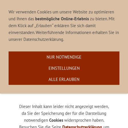
06373 / 9333
Rathausstr. 11, 66914 Waldmohr
Wir verwenden Cookies um unsere Website zu optimieren
und Ihnen das
bestmögliche Online-Erlebnis
zu bieten. Mit
dem Klick auf
„Erlauben“
erklären Sie sich damit
einverstanden. Weiterführende Informationen erhalten Sie in
unserer Datenschutzerklärung.
Navigation einblenden
NUR NOTWENDIGE
EINSTELLUNGEN
1
2
3
4
5
ALLE ERLAUBEN
Wie möchten Sie bezahlen ?
Dieser Inhalt kann leider nicht angezeigt werden,
da Sie der Speicherung der für die Darstellung
notwendigen
Cookies
widersprochen haben.
Besuchen Sie die Seite
Datenschutzerklärung
, um