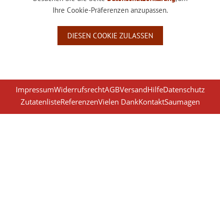
Ihre Cookie-Präferenzen anzupassen.
DIESEN COOKIE ZULASSEN
Impressum
Widerrufsrecht
AGB
Versand
Hilfe
Datenschutz
Zutatenliste
Referenzen
Vielen Dank
Kontakt
Saumagen